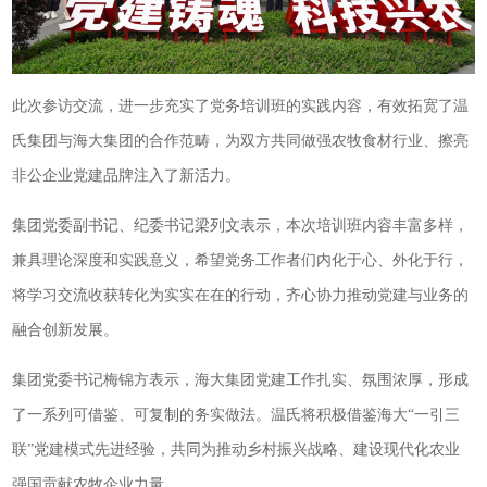
此次参访交流，进一步充实了党务培训班的实践内容，有效拓宽了温
氏集团与海大集团的合作范畴，为双方共同做强农牧食材行业、擦亮
非公企业党建品牌注入了新活力。
集团党委副书记、纪委书记梁列文表示，本次培训班内容丰富多样，
兼具理论深度和实践意义，希望党务工作者们内化于心、外化于行，
将学习交流收获转化为实实在在的行动，齐心协力推动党建与业务的
融合创新发展。
集团党委书记梅锦方表示，海大集团党建工作扎实、氛围浓厚，形成
了一系列可借鉴、可复制的务实做法。温氏将积极借鉴海大“一引三
联”党建模式先进经验，共同为推动乡村振兴战略、建设现代化农业
强国贡献农牧企业力量。