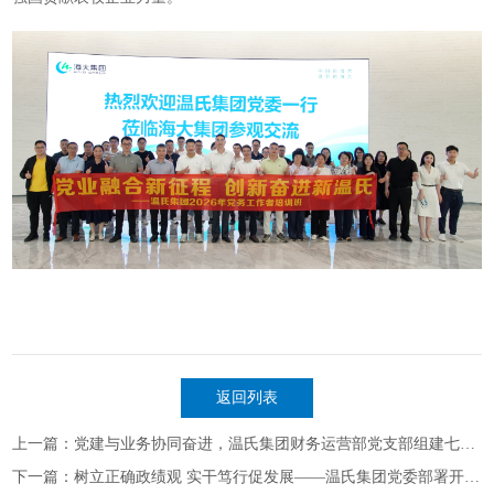
返回列表
上一篇：党建与业务协同奋进，温氏集团财务运营部党支部组建七个专项攻坚小组
下一篇：树立正确政绩观 实干笃行促发展——温氏集团党委部署开展政绩观学习教育工作