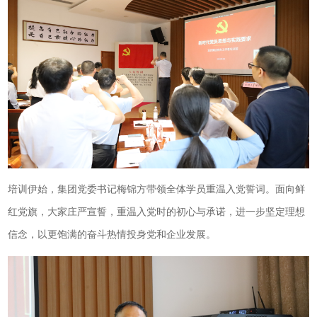
培训伊始，集团党委书记梅锦方带领全体学员重温入党誓词。面向鲜
红党旗，大家庄严宣誓，重温入党时的初心与承诺，进一步坚定理想
信念，以更饱满的奋斗热情投身党和企业发展。