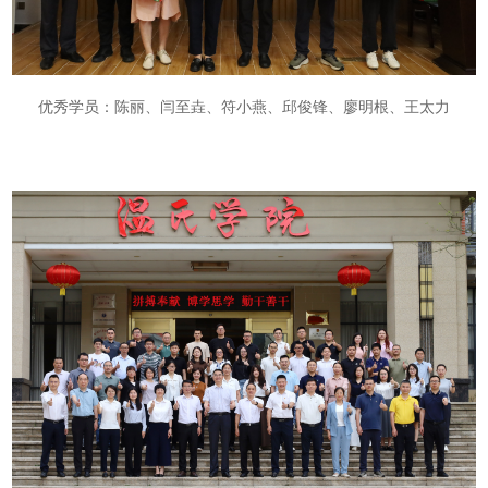
优秀学员：陈丽、闫至垚、符小燕、邱俊锋、廖明根、王太力