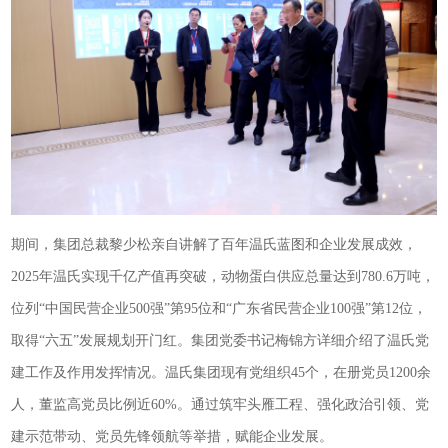
期间，集团总裁黎少松亲自讲解了百年温氏蓝图和企业发展成效，
2025年温氏实现千亿产值再突破，动物蛋白供应总量达到780.6万吨，
位列“中国民营企业500强”第95位和“广东省民营企业100强”第12位，
取得“六五”发展规划开门红。集团党委书记梅锦方详细介绍了温氏党
建工作及作用发挥情况。温氏集团现有党组织45个，在册党员1200余
人，董监高党员比例近60%。通过筑牢头雁工程、强化政治引领、党
建示范带动、党员先锋领航等举措，赋能企业发展。