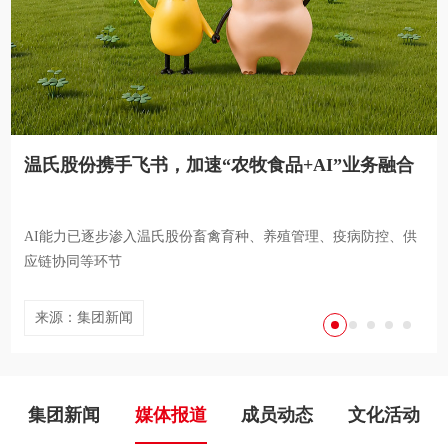
温氏股份携手飞书，加速“农牧食品+AI”业务融合
从“够吃”到“好吃”，温氏股份以全产业链创新作
温氏股份上榜2026年《财富》中国500强榜单
思想耀岭南 | 对话温氏股份董事长温志芬：现代农
央视《我与AI的一天》走进温氏：看中华土鸡如何
答“大食物观”时代考题
业是高科技产业
插上“数字翅膀”
AI能力已逐步渗入温氏股份畜禽育种、养殖管理、疫病防控、供
应链协同等环节
来源：集团新闻
来源：集团新闻
来源：集团新闻
来源：集团新闻
来源：媒体报道
集团新闻
媒体报道
成员动态
文化活动