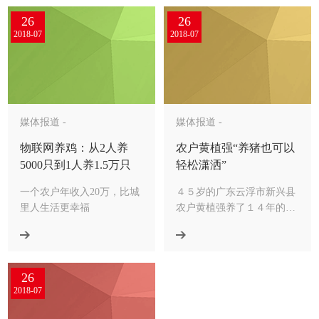
26
26
2018-07
2018-07
媒体报道 -
媒体报道 -
物联网养鸡：从2人养
农户黄植强“养猪也可以
5000只到1人养1.5万只
轻松潇洒”
一个农户年收入20万，比城
４５岁的广东云浮市新兴县
里人生活更幸福
农户黄植强养了１４年的
猪。往年的时候，喂饲料、
刮猪粪、打疫苗、护理猪
圈，一天下来忙得团团转。
26
2018-07