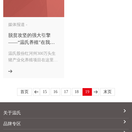
媒体报道 -
脱贫攻坚的强大引擎
——“温氏养殖”在我州
发展纪实
温氏股份红河州300万头生
猪产业化养殖项目在这里举
行建水青龙种猪场开工仪式
首页
15
16
17
18
19
末页
关于温氏
品牌专区