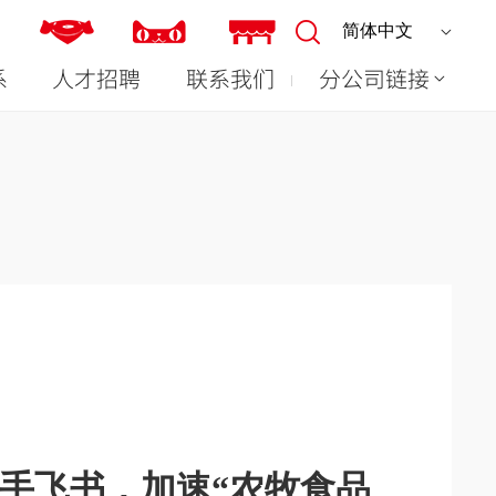
系
人才招聘
联系我们
分公司链接
手飞书，加速“农牧食品
到“好吃”，温氏股份以全
榜2026年《财富》中国
 | 对话温氏股份董事长温
AI的一天》走进温氏：