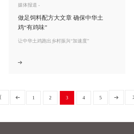
媒体报道 -
做足饲料配方大文章 确保中华土
鸡“有鸡味”
让中华土鸡跑出乡村振兴“加速度”
页
1
2
3
4
5