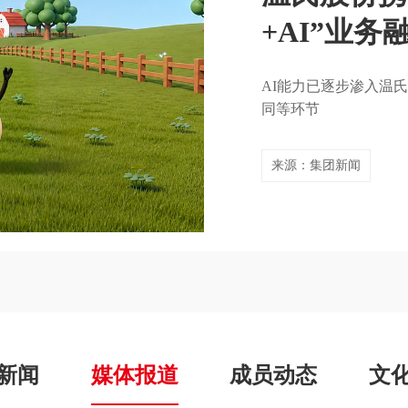
+AI”业务
产业链创新
500强榜单
志芬：现代
看中华土鸡
题
AI能力已逐步渗入温
为国人产好肉、产好蛋
同等环节
来源：集团新闻
来源：集团新闻
来源：集团新闻
来源：集团新闻
来源：媒体报道
新闻
媒体报道
成员动态
文