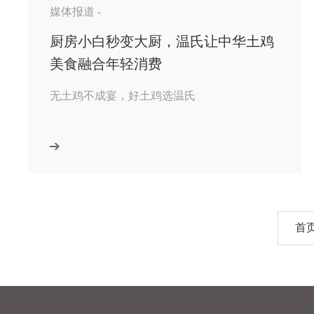
媒体报道 -
​厨房小白秒变大厨，温氏让中华土鸡
美食融合年轻消费
无土鸡不成宴，好土鸡选温氏
首