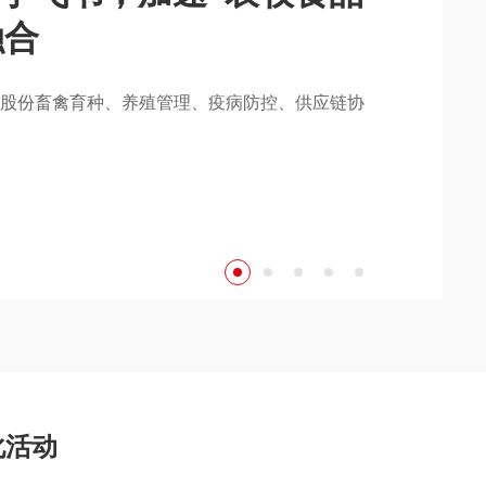
融合
作答“大食物观”时代考
农业是高科技产业
如何插上“数字翅膀”
氏股份畜禽育种、养殖管理、疫病防控、供应链协
、供好奶，让国人吃得好、吃得香、喝得鲜。
化活动