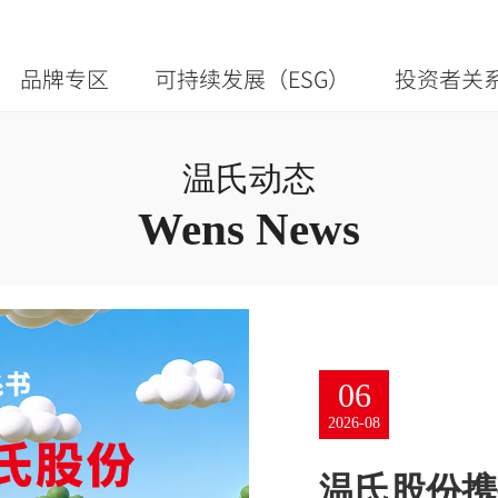
品牌专区
可持续发展（ESG）
投资者关
温氏动态
Wens News
06
31
25
19
17
2026-08
2026-07
温氏股份携
从“够吃”
温氏股份上
思想耀岭南
央视《我与