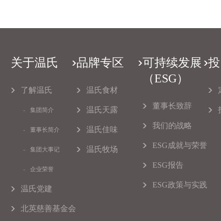
关于温氏
品牌专区
可持续发展
投
（ESG）
了解温氏
温氏食材
董事长致辞
温氏天露
集团简介
我们的战略
温氏佳味
董事长简介
ESG成就与荣誉
温氏牧场
集团大事记
ESG报告
企业荣誉
ESG政策与实践
温氏党建
北英慈善基金会